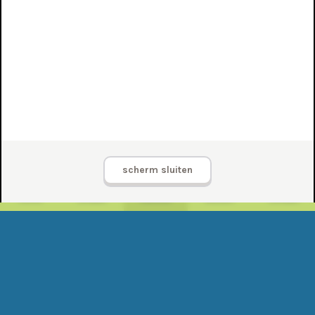
scherm sluiten
Home
Ontdek
Aanbod
Nieuws
Contact
Contact
Tarieven en vergoedingen
Lidmaatschappen