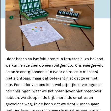
?
Bloedbanen en lymfeklieren zijn intussen al zo bekend,
Activiteiten
we kunnen ze zien op een röntgenfoto. Ons energieveld
en onze energiebanen zijn (voor de meeste mensen)
Koeching biedt verschillende activiteiten voor alle
leeftijden.
niet zichtbaar, maar dat betekent niet dat ze er niet
zijn. Een ieder van ons kent wel pijnlijke ervaringen en
herinneringen, waar we het maar liever niet meer over
BijzonderWijs (voor
hebben. We stoppen de bijbehorende emoties en
leerlingen basis- &
gevoelens weg, in de hoop dat we door kunnen gaan
voortgezet onderwijs)
met ons leven. Maar onverwerkte emoties verdwijnen