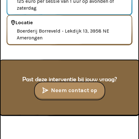
125 euro per sessie van 1 uur op avonden of
?
Inzet van dieren
zaterdag
Regressietherapie en
?
Locatie
voorouderheling
Boerderij Borreveld - Lekdijk 13, 3958 NE
?
Amerongen
Brainspotting
?
Nieuw Emotioneel Inzicht (NEI)
?
Interactieve Zelfresonantie (IZR)
Past deze interventie bij jouw vraag?
?
Neem contact op
Psycho-educatie
?
Emoties en lichaamsbewustzijn
?
Polyvagaal theorie