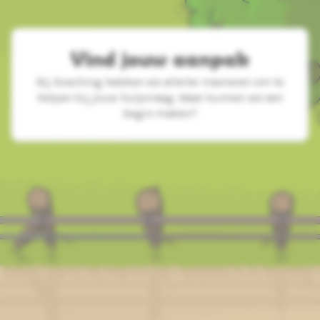
Vind jouw aanpak
Bij Koeching hebben we allerlei manieren om te
helpen bij jouw hulpvraag. Waar kunnen we een
begin maken?