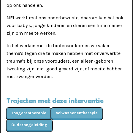
op ons handelen.
Informatieavond
NEI werkt met ons onderbewuste, daarom kan het ook
therapeutisch centrum
voor baby's, jonge kinderen en dieren een fijne manier
De Groote Maat
zijn om mee te werken.
Therapeutisch centrum De Groote
Maat wordt nu gebouwd en zal in het
najaar van 2026 in gebruik kunnen
In het werken met de biotensor komen we vaker
worden genomen. Ben je therapeut,
thema's tegen die te maken hebben met onverwerkte
coach of zorgverlener en denk jij dat dit
trauma's bij onze voorouders, een alleen-geboren
een plek is waar jij goed tot je recht
tweeling zijn, niet goed geaard zijn, of moeite hebben
komt, wees dan welkom op de
?
informatieavonden op donderdag 18
met zwanger worden.
juni of dinsdag 23 juni a.s.
Trajecten met deze interventie
Jongerentherapie
Volwassenen­therapie
Kinderen
Ouder­begeleiding
Op zoek naar begeleiding voor jouw kind? Dan verwijs ik