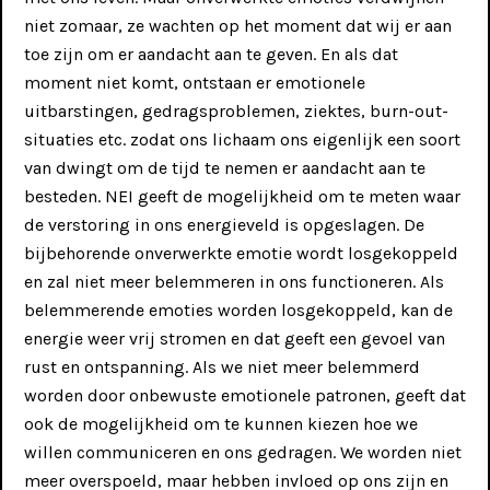
BijzonderWijs bij Koeching: een plek
niet zomaar, ze wachten op het moment dat wij er aan
voor bijzonder wijze kinderen en
toe zijn om er aandacht aan te geven. En als dat
jongeren die vastlopen of vastgelopen
moment niet komt, ontstaan er emotionele
zijn op school en wel openstaan voor
ontmoeten, ontwikkelen en plezier
uitbarstingen, gedragsproblemen, ziektes, burn-out-
hebben door samen met de dieren en
situaties etc. zodat ons lichaam ons eigenlijk een soort
buiten in de natuur te ontdekken waar
van dwingt om de tijd te nemen er aandacht aan te
hun talenten liggen, wat hun kracht is,
zodat ze kunnen ontdekken en leren
besteden. NEI geeft de mogelijkheid om te meten waar
omgaan met datgene wat nog moeilijk
?
de verstoring in ons energieveld is opgeslagen. De
is.
bijbehorende onverwerkte emotie wordt losgekoppeld
en zal niet meer belemmeren in ons functioneren. Als
belemmerende emoties worden losgekoppeld, kan de
energie weer vrij stromen en dat geeft een gevoel van
rust en ontspanning. Als we niet meer belemmerd
Lezingen
worden door onbewuste emotionele patronen, geeft dat
Deze informatieavonden zijn dé manier om meer te leren
ook de mogelijkheid om te kunnen kiezen hoe we
over hoe ik werk en wat je kunt verwachten.
willen communiceren en ons gedragen. We worden niet
meer overspoeld, maar hebben invloed op ons zijn en