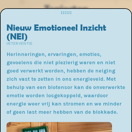
Trajecten
Sluit het detailscherm
Hierin gaan ik met je persoonlijke hulpvraag aan de slag.
Nieuw Emotioneel Inzicht
We kijken samen hoeveel sessies je nodig hebt en welke
methodes en interventies daarbij passen.
(NEI)
INTERVENTIE
Wat is de werkwijze?
Herinneringen, ervaringen, emoties,
gevoelens die niet plezierig waren en niet
goed verwerkt worden, hebben de neiging
olwassene
Regressietherapie
zich vast te zetten in ons energieveld. Met
therapie
en/of
behulp van een biotensor kan de onverwerkte
voorouderheling
emotie worden losgekoppeld, waardoor
energie weer vrij kan stromen en we minder
of geen last meer hebben van de blokkade.