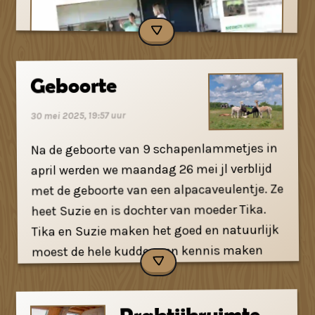
Bij Koeching, de praktijk van Annet
Lekkerkerker op Boerderij Borreveld in
Amerongen, werken paarden, ezels, alpaca’s
en schapen niet als getrainde
therapeutische hulp, maar als
onverbloemde spiegels van je emoties.
Cliënten zoals Anja Tukker vinden er—na een
turbulente periode met paniekaanvallen,
verlies en conflicten—een veilige plek waar
ze zich echt gehoord voelen. Maar wat
Geboorte
30 mei 2025, 19:57 uur
Na de geboorte van 9 schapenlammetjes in
april werden we maandag 26 mei jl verblijd
met de geboorte van een alpacaveulentje. Ze
heet Suzie en is dochter van moeder Tika.
Tika en Suzie maken het goed en natuurlijk
moest de hele kudde even kennis maken
met haar.
maakt deze benadering zo krachtig?
Praktijkruimte
Lees het hele artikel