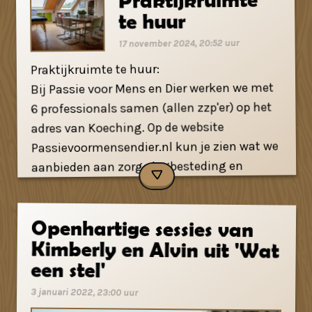
te huur
17 november 2024, 20:52 uur
Praktijkruimte te huur:
Bij Passie voor Mens en Dier werken we met
6 professionals samen (allen zzp'er) op het
adres van Koeching. Op de website
kun je zien wat we
Passievoormensendier.nl
aanbieden aan zorg, dagbesteding en
training. Binnen onze samenwerking
hebben we nog een praktijkruimte
Openhartige sessies van
Kimberly en Alvin uit 'Wat
beschikbaar op dinsdag, donderdag en
vrijdag (avonden en zaterdag ook mogelijk).
De praktijkruimte is op een boerderij, waarbij
een stel'
de dieren en natuurlijke omgeving ingezet
3 januari 2022, 23:00 uur
kan worden in therapie en coaching etc. We