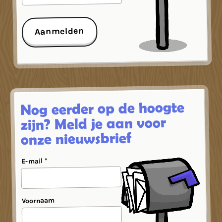
© BNNVARA
Aanmelden
Nog eerder op de hoogte
zijn? Meld je aan voor
onze nieuwsbrief
E-mail *
Voornaam